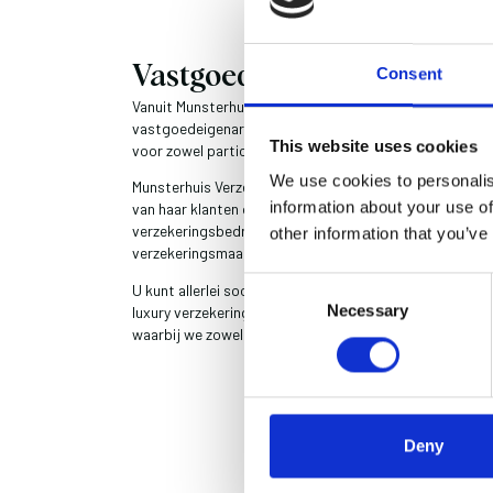
Vastgoedverzekering
Consent
Vanuit Munsterhuis Verzekeringen verzekeren wij het v
vastgoedeigenaren. Ik geval van schade bent u dan ver
This website uses cookies
voor zowel particuliere als commerciële de vastgoedpor
We use cookies to personalis
Munsterhuis Verzekeringen in Hengelo behartigt al meer
information about your use of
van haar klanten op het gebied van verzekeringen. Als o
verzekeringsbedrijf onderzoeken wij graag voor u welk
other information that you’ve
verzekeringsmaatschappij het meest aantrekkelijke aa
Consent
U kunt allerlei soorten verzekeringen bij ons afsluiten: v
Necessary
Selection
luxury verzekeringen. We stellen te allen tijde uw situa
waarbij we zowel oog voor kwaliteit als voor een scher
Deny