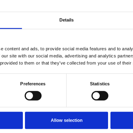
Details
astgoed van
zekerd. Wij verzekeren
tefeuille.
e content and ads, to provide social media features and to analy
 dan 50 jaar de belangen
 our site with our social media, advertising and analytics partn
nafhankelijk
e
 provided to them or that they’ve collected from your use of their
nbod voor u heeft.
an privé, zakelijk tot
Preferences
Statistics
tie en behoeften centraal,
pe prijs hebben.
Allow selection