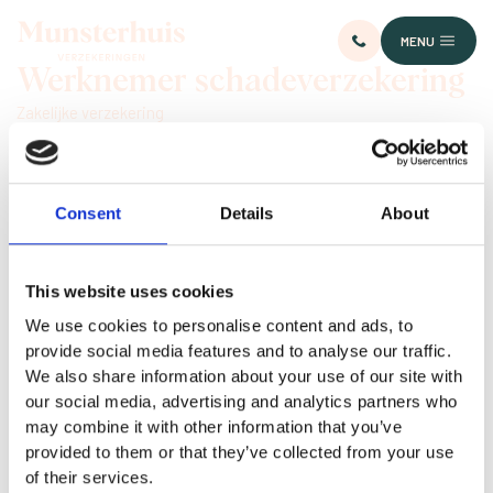
MENU
Werknemer schadeverzekering
Zakelijke verzekering
Consent
Details
About
WEGAM
Als werkgever bent u wettelijk verantwoordelijk voor uw werknemers. Ook als
This website uses cookies
zij een auto, motor of ander motorvoertuig besturen namens uw bedrijf. De
We use cookies to personalise content and ads, to
kosten van aansprakelijkheid voor schade of letsel naar aanleiding van een
ongeluk kunt u afdekken door middel van een WEGAM-verzekering. Dat biedt u
provide social media features and to analyse our traffic.
veel zekerheid.
We also share information about your use of our site with
Het eventuele letsel dat uw werknemer op loopt tijdens het besturen van een
our social media, advertising and analytics partners who
motorvoertuig, maar ook casco schades zijn met de WEGAM-verzekering
may combine it with other information that you’ve
standaard afgedekt. U kunt ook de verzekering uitbreiden met aanvullende
dekkingen. Wij zorgen voor persoonlijk advies en scherpe tarieven voor uw
provided to them or that they’ve collected from your use
verzekeringen. Neem
contact
met ons op om de mogelijkheden door te
of their services.
nemen.