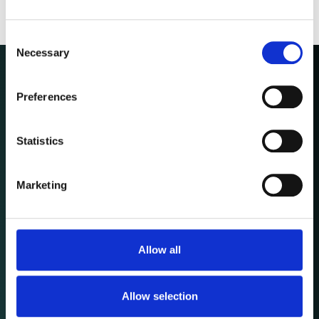
Consent
Necessary
Selection
Preferences
Meer
Statistics
Privé
Zakelijk
Marketing
Luxury
Over ons
Contact
Allow all
Contact
info@munsterhuisverzekeringen.nl
Allow selection
+31 74 259 2882